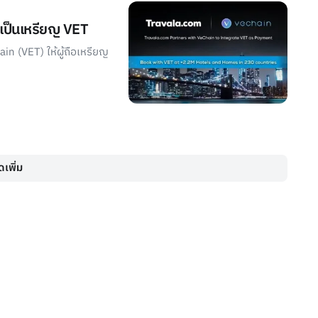
ินเป็นเหรียญ VET
in (VET) ให้ผู้ถือเหรียญ
เพิ่ม