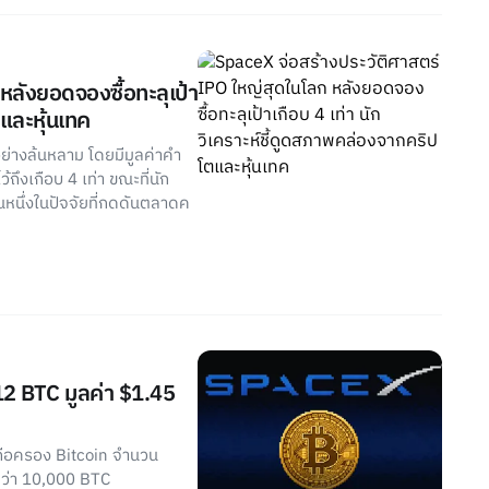
หลังยอดจองซื้อทะลุเป้า
ตและหุ้นเทค
่างล้นหลาม โดยมีมูลค่าคำ
้ถึงเกือบ 4 เท่า ขณะที่นัก
็นหนึ่งในปัจจัยที่กดดันตลาดค
2 BTC มูลค่า $1.45
ถือครอง Bitcoin จำนวน
กว่า 10,000 BTC