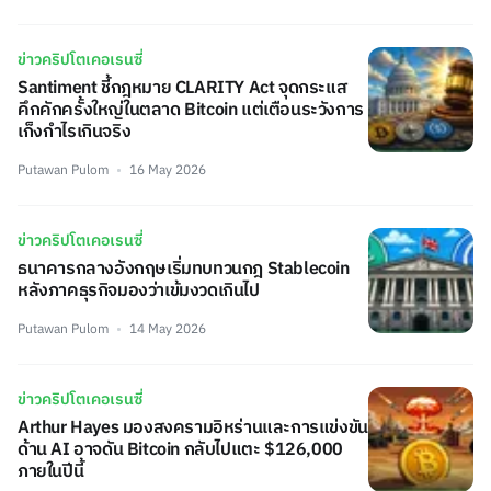
ข่าวคริปโตเคอเรนซี่
Santiment ชี้กฎหมาย CLARITY Act จุดกระแส
คึกคักครั้งใหญ่ในตลาด Bitcoin แต่เตือนระวังการ
เก็งกำไรเกินจริง
Putawan Pulom
16 May 2026
ข่าวคริปโตเคอเรนซี่
ธนาคารกลางอังกฤษเริ่มทบทวนกฎ Stablecoin
หลังภาคธุรกิจมองว่าเข้มงวดเกินไป
Putawan Pulom
14 May 2026
ข่าวคริปโตเคอเรนซี่
Arthur Hayes มองสงครามอิหร่านและการแข่งขัน
ด้าน AI อาจดัน Bitcoin กลับไปแตะ $126,000
ภายในปีนี้