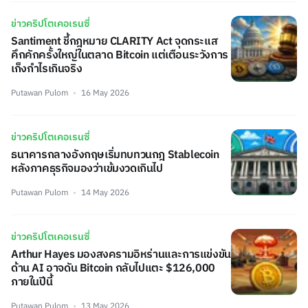
ข่าวคริปโตเคอเรนซี่
Santiment ชี้กฎหมาย CLARITY Act จุดกระแส
คึกคักครั้งใหญ่ในตลาด Bitcoin แต่เตือนระวังการ
เก็งกำไรเกินจริง
Putawan Pulom
16 May 2026
ข่าวคริปโตเคอเรนซี่
ธนาคารกลางอังกฤษเริ่มทบทวนกฎ Stablecoin
หลังภาคธุรกิจมองว่าเข้มงวดเกินไป
Putawan Pulom
14 May 2026
ข่าวคริปโตเคอเรนซี่
Arthur Hayes มองสงครามอิหร่านและการแข่งขัน
ด้าน AI อาจดัน Bitcoin กลับไปแตะ $126,000
ภายในปีนี้
Putawan Pulom
13 May 2026