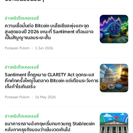
ข่าวคริปโตเคอเรนซี่
ความเชื่อมั่นต่อ Bitcoin บนโซเชียลพุ่งแตะจุด
สูงสุดของปี 2026 ขณะที่ Santiment เตือนอาจ
เป็นสัญญาณลบระยะสั้น
Putawan Pulom
1 Jun 2026
ข่าวคริปโตเคอเรนซี่
Santiment ชี้กฎหมาย CLARITY Act จุดกระแส
คึกคักครั้งใหญ่ในตลาด Bitcoin แต่เตือนระวังการ
เก็งกำไรเกินจริง
Putawan Pulom
16 May 2026
ข่าวคริปโตเคอเรนซี่
ธนาคารกลางอังกฤษเริ่มทบทวนกฎ Stablecoin
หลังภาคธุรกิจมองว่าเข้มงวดเกินไป