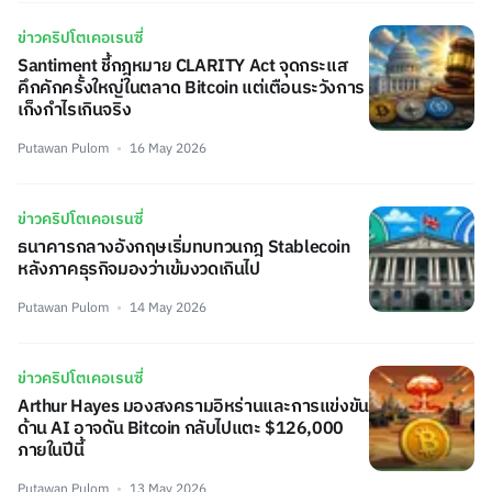
ข่าวคริปโตเคอเรนซี่
Santiment ชี้กฎหมาย CLARITY Act จุดกระแส
คึกคักครั้งใหญ่ในตลาด Bitcoin แต่เตือนระวังการ
เก็งกำไรเกินจริง
Putawan Pulom
16 May 2026
ข่าวคริปโตเคอเรนซี่
ธนาคารกลางอังกฤษเริ่มทบทวนกฎ Stablecoin
หลังภาคธุรกิจมองว่าเข้มงวดเกินไป
Putawan Pulom
14 May 2026
ข่าวคริปโตเคอเรนซี่
Arthur Hayes มองสงครามอิหร่านและการแข่งขัน
ด้าน AI อาจดัน Bitcoin กลับไปแตะ $126,000
ภายในปีนี้
Putawan Pulom
13 May 2026