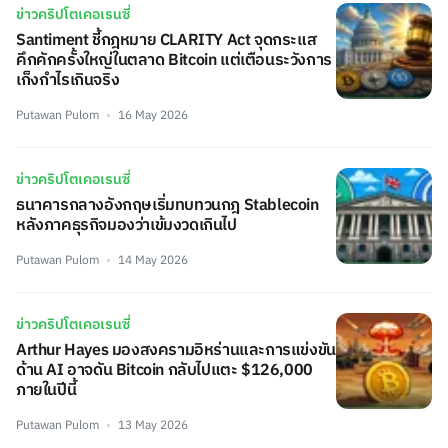
ข่าวคริปโตเคอเรนซี่
Santiment ชี้กฎหมาย CLARITY Act จุดกระแส
คึกคักครั้งใหญ่ในตลาด Bitcoin แต่เตือนระวังการ
เก็งกำไรเกินจริง
Putawan Pulom
16 May 2026
ข่าวคริปโตเคอเรนซี่
ธนาคารกลางอังกฤษเริ่มทบทวนกฎ Stablecoin
หลังภาคธุรกิจมองว่าเข้มงวดเกินไป
Putawan Pulom
14 May 2026
ข่าวคริปโตเคอเรนซี่
Arthur Hayes มองสงครามอิหร่านและการแข่งขัน
ด้าน AI อาจดัน Bitcoin กลับไปแตะ $126,000
ภายในปีนี้
Putawan Pulom
13 May 2026