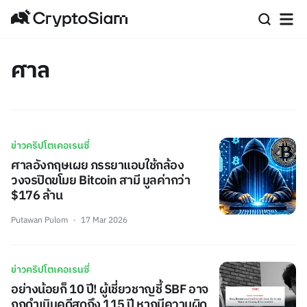
ศาล
ข่าวคริปโตเคอเรนซี่
ศาลอังกฤษเผย ภรรยาแอบใช้กล้อง
วงจรปิดขโมย Bitcoin สามี มูลค่ากว่า
$176 ล้าน
Putawan Pulom
17 Mar 2026
ข่าวคริปโตเคอเรนซี่
อย่างน้อยก็ 10 ปี! ผู้เชี่ยวชาญชี้ SBF อาจ
ถูกดำเนินคดีสุดถึง 115 ปี หากมีความผิด