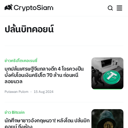
ปล้นบิทคอยน์
ข่าวคริปโตเคอเรนซี่
บุกปล้นเศรษฐีจีนกลางดึก 4 โจรควงปืน
บังคับโอนเงินคริปโต 70 ล้าน ก่อนหนี
ลอยนวล
Putawan Pulom
15 Aug 2024
ข่าว Bitcoin
นักศึกษาชาวอังกฤษผวา! หลังโดน ปล้นบิท
คอยน์ ถึงห้อง