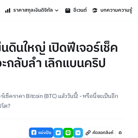
ราคาสกุลเงินดิจิทัล
อีเวนต์
บทความความรู้
ินใหญ่ เปิดฟีเจอร์เช็ค
จะกลับลำ เลิกแบนคริป
ช็คราคา Bitcoin (BTC) แล้ววันนี้! - หรือนี่จะเป็นอีก
ิปโต?
แบ่งปัน
คัดลอกลิงค์