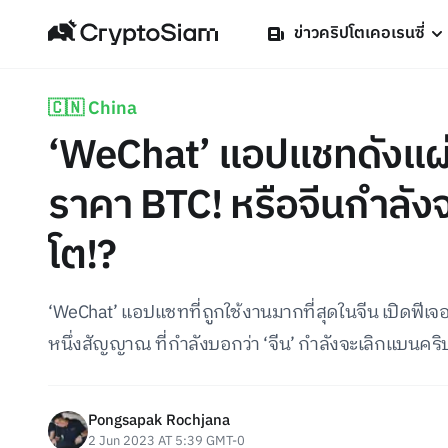
ข่าวคริปโตเคอเรนซี่
🇨🇳 China
‘WeChat’ แอปแชทดังแผ่นด
ราคา BTC! หรือจีนกำลัง
โต!?
‘WeChat’ แอปแชทที่ถูกใช้งานมากที่สุดในจีน เปิดฟีเจอร์เ
หนึ่งสัญญาณ ที่กำลังบอกว่า ‘จีน’ กำลังจะเลิกแบนคร
Pongsapak Rochjana
2 Jun 2023 AT 5:39 GMT-0