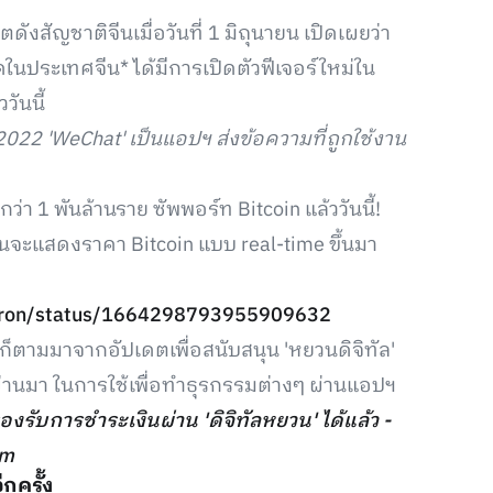
ดังสัญชาติจีนเมื่อวันที่ 1 มิถุนายน เปิดเผยว่า
ดในประเทศจีน* ได้มีการเปิดตัวฟีเจอร์ใหม่ใน
วันนี้
022 'WeChat' เป็นแอปฯ ส่งข้อความที่ถูกใช้งาน
่า 1 พันล้านราย ซัพพอร์ท Bitcoin แล้ววันนี้!
นจะแสดงราคา Bitcoin แบบ real-time ขึ้นมา
untron/status/1664298793955909632
 ก็ตามมาจากอัปเดตเพื่อสนับสนุน 'หยวนดิจิทัล'
่ผ่านมา ในการใช้เพื่อทำธุรกรรมต่างๆ ผ่านแอปฯ
รับการชำระเงินผ่าน 'ดิจิทัลหยวน' ได้แล้ว -
am
กครั้ง