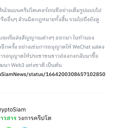
สินใจแบนคริปโตเคอร์เรนซีอย่างเต็มรูปแบบไป
รืออื่นๆ ล้วนผิดกฎหมายทั้งสิ้น รวมไปถึงยังดู
ารจีนจะเริ่มส่งสัญญาณต่างๆ ออกมา ในทำนอง
โตอีกครั้ง อย่างเช่นการอนุญาตให้ WeChat แสดง
่น การอนุญาตให้ประชาชนชาวฮ่องกงกลับมาซื้อ
ฒนา Web3 แห่งชาติ เป็นต้น
yptoSiamNews/status/1664200308657102850
ryptoSiam
่าวสาร
วงการคริปโต