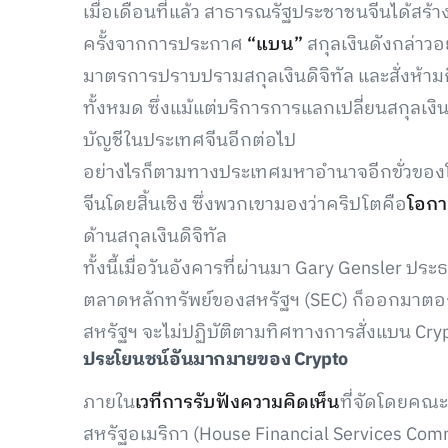
เมื่อเดือนที่แล้ว สาธารณรัฐประชาชนจีนได้สร้า
ครั้งจากการประกาศ
“แบน”
สกุลเงินดังกล่าวอ
มาตรการปราบปรามสกุลเงินดิจิทัล และสั่งห้ามกิ
ทั้งหมด ซึ่งแม้แต่บริการการแลกเปลี่ยนสกุลเงิ
บัญชีในประเทศจีนอีกต่อไป
อย่างไรก็ตามทางประเทศมหาอำนาจอีกขั่วของโลก
จีนโดยสิ้นเชิง ซึ่งพวกเขามองว่าคริปโตคือ
โอกาส
ด้านสกุลเงินดิจิทัล
ทั้งนี้เมื่อวันอังคารที่ผ่านมา Gary Gensle
ตลาดหลักทรัพย์ของสหรัฐฯ (SEC) ก็ออกมาตอกย้
สหรัฐฯ จะไม่ปฏิบัติตามทิศทางการสั่งแบน Cry
ประโยนชน์อันมากมายของ
Crypto
ภายใน
เวทีการรับฟังความคิดเห็น
ที่จัดโดยคณ
สหรัฐอเมริกา (House Financial Services Com