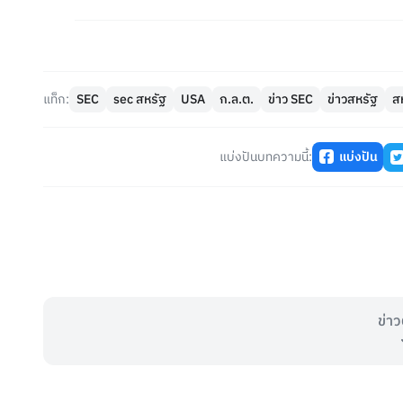
แท็ก:
SEC
sec สหรัฐ
USA
ก.ล.ต.
ข่าว SEC
ข่าวสหรัฐ
ส
แบ่งปันบทความนี้:
แบ่งปัน
ข่าว