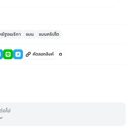
หรัฐอเมริกา
แบน
แบนคริปโต
คัดลอกลิงค์
ต่อไป