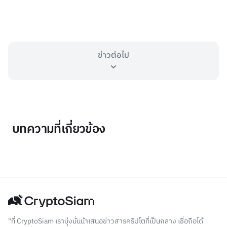
ข่าวต่อไป
บทความที่เกี่ยวข้อง
"ที่ CryptoSiam เรามุ่งมั่นนำเสนอข่าวสารคริปโตที่เป็นกลาง เชื่อถือได้