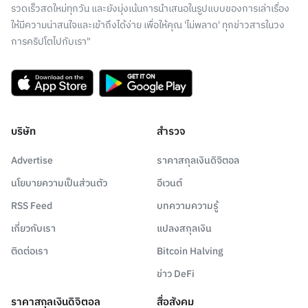
รวดเร็วสดใหม่ทุกวัน และยังมุ่งเน้นการนำเสนอในรูปแบบของการเล่าเรื่อง
ให้มีความน่าสนใจและเข้าถึงได้ง่าย เพื่อให้คุณ 'ไม่พลาด' ทุกข่าวสารในวง
การคริปโตไปกับเรา"
บริษัท
สำรวจ
Advertise
ราคาสกุลเงินดิจิตอล
นโยบายความเป็นส่วนตัว
อีเวนต์
RSS Feed
บทความความรู้
เกี่ยวกับเรา
แปลงสกุลเงิน
ติดต่อเรา
Bitcoin Halving
ข่าว DeFi
ราคาสกุลเงินดิจิตอล
สื่อสังคม