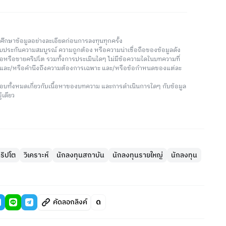
วรศึกษาข้อมูลอย่างละเอียดก่อนการลงทุนทุกครั้ง
่รับประกันความสมบูรณ์ ความถูกต้อง หรือความน่าเชื่อถือของข้อมูลดัง
ซื้อหรือขายคริปโต รวมทั้งการประเมินใดๆ ไม่มีข้อความใดในบทความที่
น และ/หรือคำนึงถึงความต้องการเฉพาะ และ/หรือข้อกำหนดของแต่ละ
อบทั้งหมดเกี่ยวกับเนื้อหาของบทความ และการดำเนินการใดๆ กับข้อมูล
้เดียว
คริปโต
วิเคราะห์
นักลงทุนสถาบัน
นักลงทุนรายใหญ่
นักลงทุน
คัดลอกลิงค์