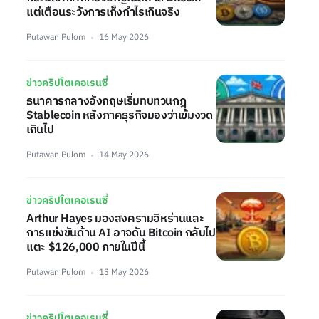
แต่เตือนระวังการเก็งกำไรเกินจริง
Putawan Pulom
16 May 2026
ข่าวคริปโตเคอเรนซี่
ธนาคารกลางอังกฤษเริ่มทบทวนกฎ
Stablecoin หลังภาคธุรกิจมองว่าเข้มงวด
เกินไป
Putawan Pulom
14 May 2026
ข่าวคริปโตเคอเรนซี่
Arthur Hayes มองสงครามอิหร่านและ
การแข่งขันด้าน AI อาจดัน Bitcoin กลับไป
แตะ $126,000 ภายในปีนี้
Putawan Pulom
13 May 2026
ข่าวคริปโตเคอเรนซี่