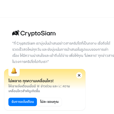
"ที่ CryptoSiam เรามุ่งมั่นนำเสนอข่าวสารคริปโตที่เป็นกลาง เชื่อถือได้
รวดเร็วสดใหม่ทุกวัน และยังมุ่งเน้นการนำเสนอในรูปแบบของการเล่า
เรื่อง ให้มีความน่าสนใจและเข้าถึงได้ง่าย เพื่อให้คุณ 'ไม่พลาด' ทุกข่าวสาร
ในวงการคริปโตไปกับเรา"
ไม่พลาด ทุกความเคลื่อนไหว!
ให้เราแจ้งเตือนเมื่อมี 🚨 ข่าวด่วน และ 📈 ความ
เคลื่อนไหวสำคัญเกิดขึ้น
©
2026
สงวนลิขสิทธิ์
รับการแจ้งเตือน
ไม่ละ ขอบคุณ