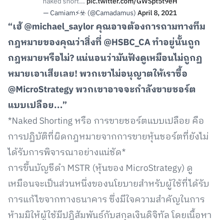
naked short...
pic.twitter.com/GWSpt5t9eH
— Camiam⚡️☣️ (@Camadamus)
April 8, 2021
“เฮ้ @michael_saylor คุณอาจต้องการถามทางทีม
กฎหมายของคุณว่าสิ่งที่ @HSBC_CA ทำอยู่นั้นถูก
กฎหมายหรือไม่? แน่นอนว่ามันฟังดูเหมือนไม่ถูกฏ
หมายเอาเสียเลย! พวกเขาไม่อนุญาตให้เราซื้อ
@MicroStrategy พวกเขาอาจจะกำลังขายชอร์ต
แบบเปลือย...”
*Naked Shorting หรือ การขายชอร์ตแบบเปลือย คือ
การปฏิบัติที่ผิดกฎหมายจากการขายหุ้นชอร์ตที่ยังไม่
ได้รับการพิจารณาอย่างแน่ชัด*
การขึ้นบัญชีดำ MSTR (หุ้นของ MicroStrategy) ดู
เหมือนจะเป็นส่วนหนึ่งของนโยบายสำหรับผู้ใช้ที่ได้รับ
การแก้ไขจากทางธนาคาร ซึ่งมีใจความสำคัญในการ
ห้ามมิให้ผู้ใช้มีปฎิสัมพันธ์กับสกุลเงินดิจิทัล โดยเนื้อหา