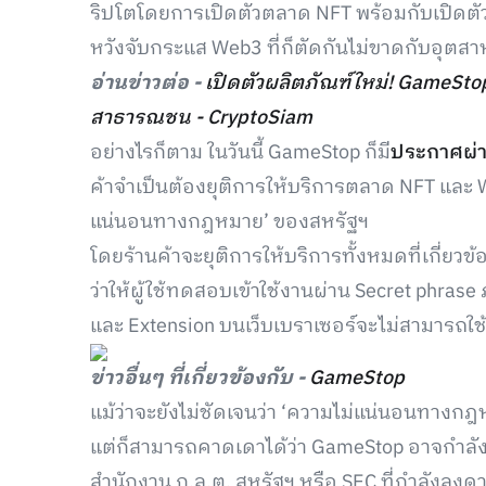
ริปโตโดยการเปิดตัวตลาด NFT พร้อมกับเปิดตั
หวังจับกระแส Web3 ที่ก็ตัดกันไม่ขาดกับอุต
อ่านข่าวต่อ -
เปิดตัวผลิตภัณฑ์ใหม่! GameStop 
สาธารณชน - CryptoSiam
อย่างไรก็ตาม ในวันนี้ GameStop ก็มี
ประกาศผ่า
ค้าจำเป็นต้องยุติการให้บริการตลาด NFT และ 
แน่นอนทางกฎหมาย’ ของสหรัฐฯ
โดยร้านค้าจะยุติการให้บริการทั้งหมดที่เกี่ยวข
ว่าให้ผู้ใช้ทดสอบเข้าใช้งานผ่าน Secret phrase 
และ Extension บนเว็บเบราเซอร์จะไม่สามารถใช้
ข่าวอื่นๆ ที่เกี่ยวข้องกับ -
GameStop
แม้ว่าจะยังไม่ชัดเจนว่า ‘ความไม่แน่นอนทางก
แต่ก็สามารถคาดเดาได้ว่า GameStop อาจกำลั
สำนักงาน ก.ล.ต. สหรัฐฯ หรือ SEC ที่กำลังลงด