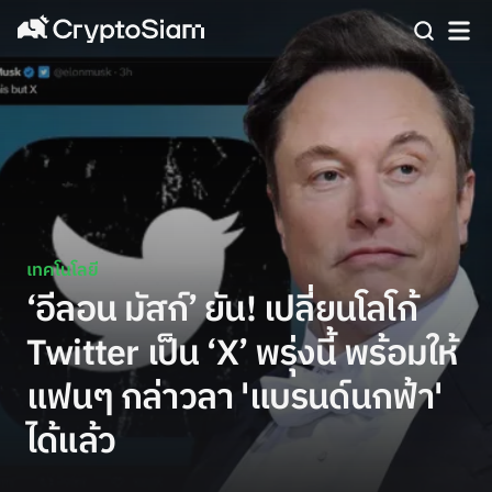
เทคโนโลยี
‘อีลอน มัสก์’ ยัน! เปลี่ยนโลโก้
Twitter เป็น ‘X’ พรุ่งนี้ พร้อมให้
แฟนๆ กล่าวลา 'แบรนด์นกฟ้า'
ได้แล้ว