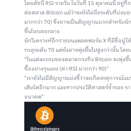
โดยดัชนี RSI รายวัน ในวันที่ 15 ตุลาคมนี้ อยู่ที
ต่อตลาด Bitcoin แม้ว่าจะยังไม่ถึงระดับที่บ่งบ
มากกว่า 70) ซึ่งอาจเป็นสัญญาณบวกสำหรับนักล
ขึ้นในระยะกลาง
นักวิเคราะห์อีกรายบนแพลตฟอร์ม X ที่มีชื่อผู้ใช้
ทะลุระดับ 70 แต่ยังอาจพุ่งขึ้นไปสูงกว่านั้น โด
"ในแต่ละรอบของตลาดกระทิง Bitcoin จะพุ่งขึ้นสู่
ซื้ออย่างรุนแรง (ค่า RSI มากกว่า 90)"
"เรายังไม่มีสัญญาณบ่งชี้ว่าจะเกิดเหตุการณ์แบบนั
เติบโตอีกมาก และหากประวัติศาสตร์ซ้ำรอย ราค
อนาคต"