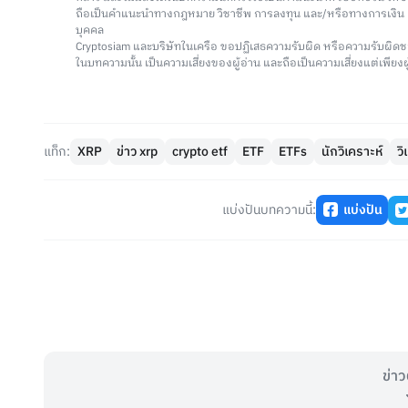
ถือเป็นคำแนะนำทางกฎหมาย วิชาชีพ การลงทุน และ/หรือทางการเงิ
บุคคล
Cryptosiam และบริษัทในเครือ ขอปฏิเสธความรับผิด หรือความรับผิดช
ในบทความนั้น เป็นความเสี่ยงของผู้อ่าน และถือเป็นความเสี่ยงแต่เพียงผู
แท็ก:
XRP
ข่าว xrp
crypto etf
ETF
ETFs
นักวิเคราะห์
ว
แบ่งปันบทความนี้:
แบ่งปัน
ข่าว