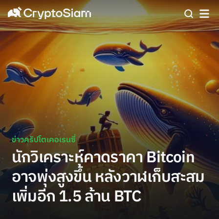
ข่าวคริปโตเคอเรนซี่
นักวิเคราะห์คาดราคา Bitcoin
อาจพุ่งสูงขึ้น หลังวาฬเก็บสะสม
เพิ่มอีก 1.5 ล้าน BTC