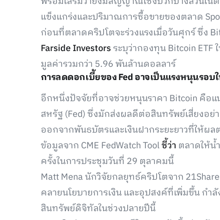
พร้อมเสริมว่ายังมีสัญญาณเชิงบวกบางส่วนในตล
แข็งแกร่งและปริมาณการซื้อขายของตลาด Spot ที
ก่อนที่ตลาดคริปโตจะร่วงแรงเมื่อวันศุกร์ ซึ่ง 
Farside Investors
ระบุว่ากองทุน Bitcoin ETF ใ
มูลค่ารวมกว่า 5.96 พันล้านดอลลาร์
การลดดอกเบี้ยของ Fed อาจเป็นแรงหนุนรอบใ
อีกหนึ่งปัจจัยที่อาจช่วยหนุนราคา Bitcoin ค
สหรัฐ (Fed) ซึ่งมักส่งผลดีต่อสินทรัพย์เสี่ยงอ
ออกจากพันธบัตรและเงินฝากระยะยาวที่ให้
ข้อมูลจาก CME FedWatch Tool
ชี้ว่า
ตลาดให้น้ำ
ครั้งในการประชุมวันที่ 29 ตุลาคมนี้
Matt Mena นักวิจัยกลยุทธ์คริปโตจาก 21Shar
คลายนโยบายการเงิน และอุปสงค์ที่เพิ่มขึ้น กำลัง
สินทรัพย์ดิจิทัลในช่วงปลายปีนี้