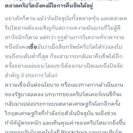
ตลาดคริปโตยังคงมีโอการคืนชีพได้อยู่
อย่างไรก็ตาม แม้ว่าในปัจจุบันทั้งตลาดหุ้น และตลาดค
ริปโตอาจต้องเผชิญกับสภาวะความผันผวนที่ไม่สู้ดี
เท่าไรนักก็ตาม แต่ทว่า กูรูด้านการวิเคราะห์ราคาราย
หนึ่งยังคง
เชื่อ
มั่นว่าเมื่อสินทรัพย์คริปโตได้ร่วงลงไป
จนถึงระดับต่ำที่สุด ก็จะสามารถกลับมาคืนชีพได้อีก
ครั้งอย่างแน่นอน โดยเขาได้ออกมาเปิดเผยถึงปัจจัย
สำคัญ 3 ประการ ได้แก่
ความเชื่อมั่นต่อนโยบาย หรือแนวทางการดำเนินงาน
ของรัฐบาลลดลง บทบาทของคริปโตเคอร์เรนซีก็จะ
กลับมาเปล่งประกายบนตลาดเศรษฐกิจโลกอีกครั้ง
วิกฤตเศรษฐกิจที่กำลังก่อตัวในปัจจุบัน จะยิ่งช่วย
ทำให้ผู้ตระหนัก และเห็นคุณค่าของคริปโตมากยิ่งขึ้น
การยอมรับในเทคโนโลยี Blockchain และการเติบโต