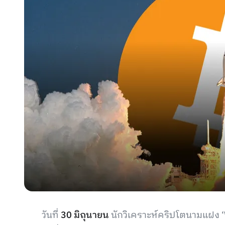
วันที่
30 มิถุนายน
นักวิเคราะห์คริปโตนามแฝง ‘W