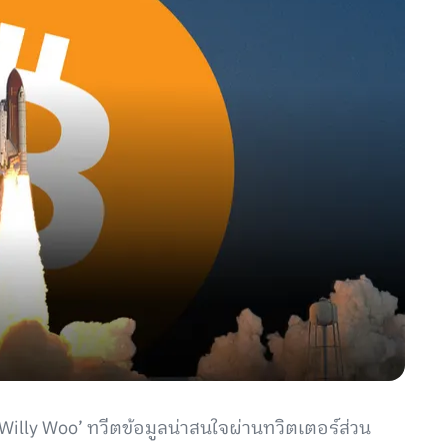
illy Woo’ ทวีตข้อมูลน่าสนใจผ่านทวิตเตอร์ส่วน