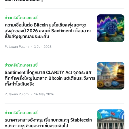
ข่าวคริปโตเคอเรนซี่
ความเชื่อมั่นต่อ Bitcoin บนโซเชียลพุ่งแตะจุด
สูงสุดของปี 2026 ขณะที่ Santiment เตือนอาจ
เป็นสัญญาณลบระยะสั้น
Putawan Pulom
1 Jun 2026
ข่าวคริปโตเคอเรนซี่
Santiment ชี้กฎหมาย CLARITY Act จุดกระแส
คึกคักครั้งใหญ่ในตลาด Bitcoin แต่เตือนระวังการ
เก็งกำไรเกินจริง
Putawan Pulom
16 May 2026
ข่าวคริปโตเคอเรนซี่
ธนาคารกลางอังกฤษเริ่มทบทวนกฎ Stablecoin
หลังภาคธุรกิจมองว่าเข้มงวดเกินไป