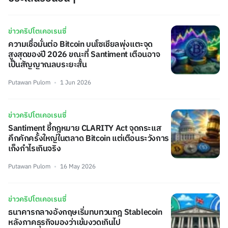
ข่าวคริปโตเคอเรนซี่
ความเชื่อมั่นต่อ Bitcoin บนโซเชียลพุ่งแตะจุด
สูงสุดของปี 2026 ขณะที่ Santiment เตือนอาจ
เป็นสัญญาณลบระยะสั้น
Putawan Pulom
1 Jun 2026
ข่าวคริปโตเคอเรนซี่
Santiment ชี้กฎหมาย CLARITY Act จุดกระแส
คึกคักครั้งใหญ่ในตลาด Bitcoin แต่เตือนระวังการ
เก็งกำไรเกินจริง
Putawan Pulom
16 May 2026
ข่าวคริปโตเคอเรนซี่
ธนาคารกลางอังกฤษเริ่มทบทวนกฎ Stablecoin
หลังภาคธุรกิจมองว่าเข้มงวดเกินไป