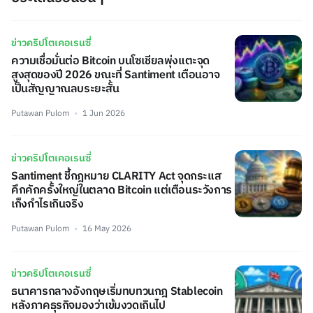
ข่าวคริปโตเคอเรนซี่
ความเชื่อมั่นต่อ Bitcoin บนโซเชียลพุ่งแตะจุด
สูงสุดของปี 2026 ขณะที่ Santiment เตือนอาจ
เป็นสัญญาณลบระยะสั้น
Putawan Pulom
1 Jun 2026
ข่าวคริปโตเคอเรนซี่
Santiment ชี้กฎหมาย CLARITY Act จุดกระแส
คึกคักครั้งใหญ่ในตลาด Bitcoin แต่เตือนระวังการ
เก็งกำไรเกินจริง
Putawan Pulom
16 May 2026
ข่าวคริปโตเคอเรนซี่
ธนาคารกลางอังกฤษเริ่มทบทวนกฎ Stablecoin
หลังภาคธุรกิจมองว่าเข้มงวดเกินไป