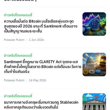
ข่าวคริปโตเคอเรนซี่
ความเชื่อมั่นต่อ Bitcoin บนโซเชียลพุ่งแตะจุด
สูงสุดของปี 2026 ขณะที่ Santiment เตือนอาจ
เป็นสัญญาณลบระยะสั้น
Putawan Pulom
1 Jun 2026
ข่าวคริปโตเคอเรนซี่
Santiment ชี้กฎหมาย CLARITY Act จุดกระแส
คึกคักครั้งใหญ่ในตลาด Bitcoin แต่เตือนระวังการ
เก็งกำไรเกินจริง
Putawan Pulom
16 May 2026
ข่าวคริปโตเคอเรนซี่
ธนาคารกลางอังกฤษเริ่มทบทวนกฎ Stablecoin
หลังภาคธุรกิจมองว่าเข้มงวดเกินไป