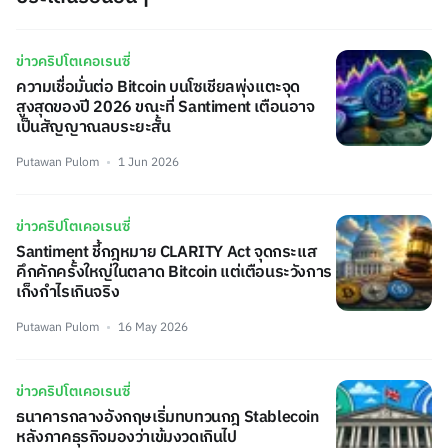
ข่าวคริปโตเคอเรนซี่
ความเชื่อมั่นต่อ Bitcoin บนโซเชียลพุ่งแตะจุด
สูงสุดของปี 2026 ขณะที่ Santiment เตือนอาจ
เป็นสัญญาณลบระยะสั้น
Putawan Pulom
1 Jun 2026
ข่าวคริปโตเคอเรนซี่
Santiment ชี้กฎหมาย CLARITY Act จุดกระแส
คึกคักครั้งใหญ่ในตลาด Bitcoin แต่เตือนระวังการ
เก็งกำไรเกินจริง
Putawan Pulom
16 May 2026
ข่าวคริปโตเคอเรนซี่
ธนาคารกลางอังกฤษเริ่มทบทวนกฎ Stablecoin
หลังภาคธุรกิจมองว่าเข้มงวดเกินไป