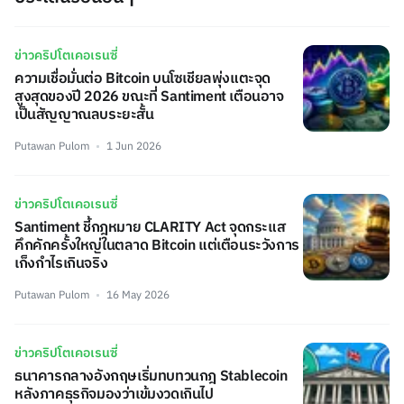
ข่าวคริปโตเคอเรนซี่
ความเชื่อมั่นต่อ Bitcoin บนโซเชียลพุ่งแตะจุด
สูงสุดของปี 2026 ขณะที่ Santiment เตือนอาจ
เป็นสัญญาณลบระยะสั้น
Putawan Pulom
1 Jun 2026
ข่าวคริปโตเคอเรนซี่
Santiment ชี้กฎหมาย CLARITY Act จุดกระแส
คึกคักครั้งใหญ่ในตลาด Bitcoin แต่เตือนระวังการ
เก็งกำไรเกินจริง
Putawan Pulom
16 May 2026
ข่าวคริปโตเคอเรนซี่
ธนาคารกลางอังกฤษเริ่มทบทวนกฎ Stablecoin
หลังภาคธุรกิจมองว่าเข้มงวดเกินไป