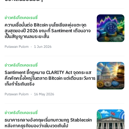
ข่าวคริปโตเคอเรนซี่
ความเชื่อมั่นต่อ Bitcoin บนโซเชียลพุ่งแตะจุด
สูงสุดของปี 2026 ขณะที่ Santiment เตือนอาจ
เป็นสัญญาณลบระยะสั้น
Putawan Pulom
1 Jun 2026
ข่าวคริปโตเคอเรนซี่
Santiment ชี้กฎหมาย CLARITY Act จุดกระแส
คึกคักครั้งใหญ่ในตลาด Bitcoin แต่เตือนระวังการ
เก็งกำไรเกินจริง
Putawan Pulom
16 May 2026
ข่าวคริปโตเคอเรนซี่
ธนาคารกลางอังกฤษเริ่มทบทวนกฎ Stablecoin
หลังภาคธุรกิจมองว่าเข้มงวดเกินไป