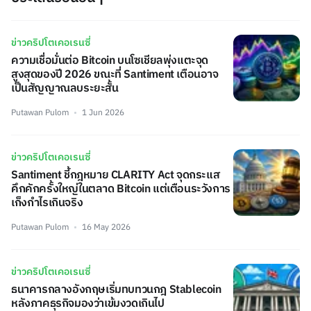
ข่าวคริปโตเคอเรนซี่
ความเชื่อมั่นต่อ Bitcoin บนโซเชียลพุ่งแตะจุด
สูงสุดของปี 2026 ขณะที่ Santiment เตือนอาจ
เป็นสัญญาณลบระยะสั้น
Putawan Pulom
1 Jun 2026
ข่าวคริปโตเคอเรนซี่
Santiment ชี้กฎหมาย CLARITY Act จุดกระแส
คึกคักครั้งใหญ่ในตลาด Bitcoin แต่เตือนระวังการ
เก็งกำไรเกินจริง
Putawan Pulom
16 May 2026
ข่าวคริปโตเคอเรนซี่
ธนาคารกลางอังกฤษเริ่มทบทวนกฎ Stablecoin
หลังภาคธุรกิจมองว่าเข้มงวดเกินไป