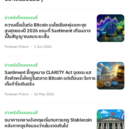
ข่าวคริปโตเคอเรนซี่
ความเชื่อมั่นต่อ Bitcoin บนโซเชียลพุ่งแตะจุด
สูงสุดของปี 2026 ขณะที่ Santiment เตือนอาจ
เป็นสัญญาณลบระยะสั้น
Putawan Pulom
1 Jun 2026
ข่าวคริปโตเคอเรนซี่
Santiment ชี้กฎหมาย CLARITY Act จุดกระแส
คึกคักครั้งใหญ่ในตลาด Bitcoin แต่เตือนระวังการ
เก็งกำไรเกินจริง
Putawan Pulom
16 May 2026
ข่าวคริปโตเคอเรนซี่
ธนาคารกลางอังกฤษเริ่มทบทวนกฎ Stablecoin
หลังภาคธุรกิจมองว่าเข้มงวดเกินไป