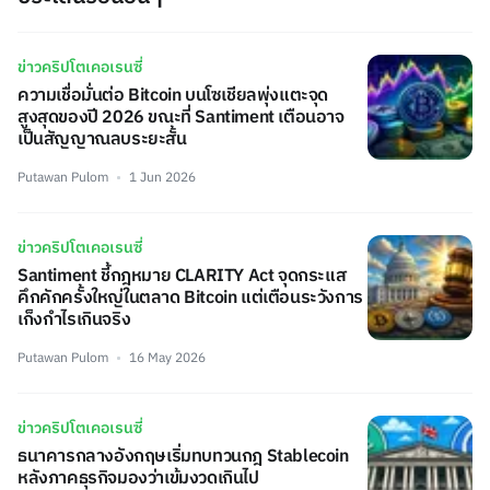
ข่าวคริปโตเคอเรนซี่
ความเชื่อมั่นต่อ Bitcoin บนโซเชียลพุ่งแตะจุด
สูงสุดของปี 2026 ขณะที่ Santiment เตือนอาจ
เป็นสัญญาณลบระยะสั้น
Putawan Pulom
1 Jun 2026
ข่าวคริปโตเคอเรนซี่
Santiment ชี้กฎหมาย CLARITY Act จุดกระแส
คึกคักครั้งใหญ่ในตลาด Bitcoin แต่เตือนระวังการ
เก็งกำไรเกินจริง
Putawan Pulom
16 May 2026
ข่าวคริปโตเคอเรนซี่
ธนาคารกลางอังกฤษเริ่มทบทวนกฎ Stablecoin
หลังภาคธุรกิจมองว่าเข้มงวดเกินไป