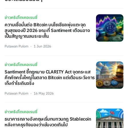
ข่าวคริปโตเคอเรนซี่
ความเชื่อมั่นต่อ Bitcoin บนโซเชียลพุ่งแตะจุด
สูงสุดของปี 2026 ขณะที่ Santiment เตือนอาจ
เป็นสัญญาณลบระยะสั้น
Putawan Pulom
1 Jun 2026
ข่าวคริปโตเคอเรนซี่
Santiment ชี้กฎหมาย CLARITY Act จุดกระแส
คึกคักครั้งใหญ่ในตลาด Bitcoin แต่เตือนระวังการ
เก็งกำไรเกินจริง
Putawan Pulom
16 May 2026
ข่าวคริปโตเคอเรนซี่
ธนาคารกลางอังกฤษเริ่มทบทวนกฎ Stablecoin
หลังภาคธุรกิจมองว่าเข้มงวดเกินไป