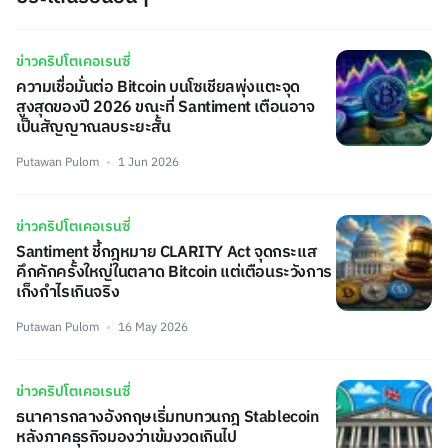
ข่าวคริปโตเคอเรนซี่
ความเชื่อมั่นต่อ Bitcoin บนโซเชียลพุ่งแตะจุด
สูงสุดของปี 2026 ขณะที่ Santiment เตือนอาจ
เป็นสัญญาณลบระยะสั้น
Putawan Pulom
1 Jun 2026
ข่าวคริปโตเคอเรนซี่
Santiment ชี้กฎหมาย CLARITY Act จุดกระแส
คึกคักครั้งใหญ่ในตลาด Bitcoin แต่เตือนระวังการ
เก็งกำไรเกินจริง
Putawan Pulom
16 May 2026
ข่าวคริปโตเคอเรนซี่
ธนาคารกลางอังกฤษเริ่มทบทวนกฎ Stablecoin
หลังภาคธุรกิจมองว่าเข้มงวดเกินไป