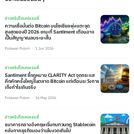
ข่าวคริปโตเคอเรนซี่
ความเชื่อมั่นต่อ Bitcoin บนโซเชียลพุ่งแตะจุด
สูงสุดของปี 2026 ขณะที่ Santiment เตือนอาจ
เป็นสัญญาณลบระยะสั้น
Putawan Pulom
1 Jun 2026
ข่าวคริปโตเคอเรนซี่
Santiment ชี้กฎหมาย CLARITY Act จุดกระแส
คึกคักครั้งใหญ่ในตลาด Bitcoin แต่เตือนระวังการ
เก็งกำไรเกินจริง
Putawan Pulom
16 May 2026
ข่าวคริปโตเคอเรนซี่
ธนาคารกลางอังกฤษเริ่มทบทวนกฎ Stablecoin
หลังภาคธุรกิจมองว่าเข้มงวดเกินไป