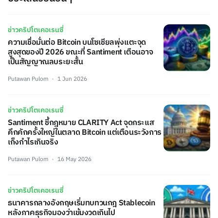
ข่าวคริปโตเคอเรนซี่
ความเชื่อมั่นต่อ Bitcoin บนโซเชียลพุ่งแตะจุด
สูงสุดของปี 2026 ขณะที่ Santiment เตือนอาจ
เป็นสัญญาณลบระยะสั้น
Putawan Pulom
1 Jun 2026
ข่าวคริปโตเคอเรนซี่
Santiment ชี้กฎหมาย CLARITY Act จุดกระแส
คึกคักครั้งใหญ่ในตลาด Bitcoin แต่เตือนระวังการ
เก็งกำไรเกินจริง
Putawan Pulom
16 May 2026
ข่าวคริปโตเคอเรนซี่
ธนาคารกลางอังกฤษเริ่มทบทวนกฎ Stablecoin
หลังภาคธุรกิจมองว่าเข้มงวดเกินไป