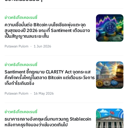
ข่าวคริปโตเคอเรนซี่
ความเชื่อมั่นต่อ Bitcoin บนโซเชียลพุ่งแตะจุด
สูงสุดของปี 2026 ขณะที่ Santiment เตือนอาจ
เป็นสัญญาณลบระยะสั้น
Putawan Pulom
1 Jun 2026
ข่าวคริปโตเคอเรนซี่
Santiment ชี้กฎหมาย CLARITY Act จุดกระแส
คึกคักครั้งใหญ่ในตลาด Bitcoin แต่เตือนระวังการ
เก็งกำไรเกินจริง
Putawan Pulom
16 May 2026
ข่าวคริปโตเคอเรนซี่
ธนาคารกลางอังกฤษเริ่มทบทวนกฎ Stablecoin
หลังภาคธุรกิจมองว่าเข้มงวดเกินไป