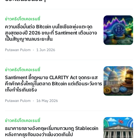
ข่าวคริปโตเคอเรนซี่
ความเชื่อมั่นต่อ Bitcoin บนโซเชียลพุ่งแตะจุด
สูงสุดของปี 2026 ขณะที่ Santiment เตือนอาจ
เป็นสัญญาณลบระยะสั้น
Putawan Pulom
1 Jun 2026
ข่าวคริปโตเคอเรนซี่
Santiment ชี้กฎหมาย CLARITY Act จุดกระแส
คึกคักครั้งใหญ่ในตลาด Bitcoin แต่เตือนระวังการ
เก็งกำไรเกินจริง
Putawan Pulom
16 May 2026
ข่าวคริปโตเคอเรนซี่
ธนาคารกลางอังกฤษเริ่มทบทวนกฎ Stablecoin
หลังภาคธุรกิจมองว่าเข้มงวดเกินไป