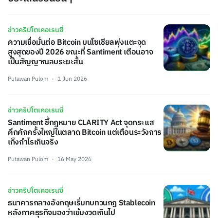
ข่าวคริปโตเคอเรนซี่
ความเชื่อมั่นต่อ Bitcoin บนโซเชียลพุ่งแตะจุด
สูงสุดของปี 2026 ขณะที่ Santiment เตือนอาจ
เป็นสัญญาณลบระยะสั้น
Putawan Pulom
1 Jun 2026
ข่าวคริปโตเคอเรนซี่
Santiment ชี้กฎหมาย CLARITY Act จุดกระแส
คึกคักครั้งใหญ่ในตลาด Bitcoin แต่เตือนระวังการ
เก็งกำไรเกินจริง
Putawan Pulom
16 May 2026
ข่าวคริปโตเคอเรนซี่
ธนาคารกลางอังกฤษเริ่มทบทวนกฎ Stablecoin
หลังภาคธุรกิจมองว่าเข้มงวดเกินไป