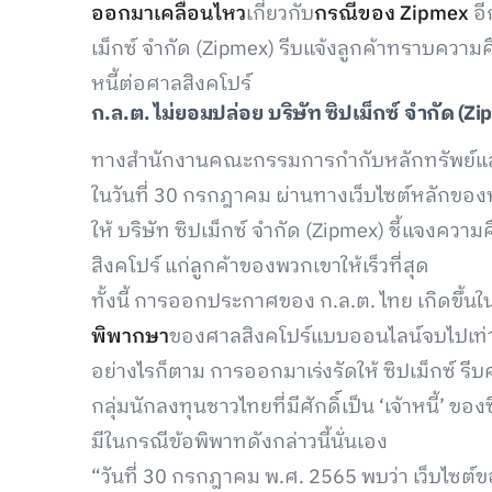
ออกมาเคลื่อนไหว
เกี่ยวกับ
กรณีของ Zipmex
อี
เม็กซ์ จำกัด (Zipmex) รีบแจ้งลูกค้าทราบควา
หนี้ต่อศาลสิงคโปร์
ก.ล.ต. ไม่ยอมปล่อย บริษัท ซิปเม็กซ์ จำกัด (
Zi
ทางสำนักงานคณะกรรมการกำกับหลักทรัพย์แล
ในวันที่ 30 กรกฎาคม ผ่านทางเว็บไซต์หลักข
ให้ บริษัท ซิปเม็กซ์ จำกัด (Zipmex) ชี้แจงควา
สิงคโปร์ แก่ลูกค้าของพวกเขาให้เร็วที่สุด
ทั้งนี้ การออกประกาศของ ก.ล.ต. ไทย เกิดขึ้น
พิพากษา
ของศาลสิงคโปร์แบบออนไลน์จบไปเท่า
อย่างไรก็ตาม การออกมาเร่งรัดให้ ซิปเม็กซ์ รีบคุย
กลุ่มนักลงทุนชาวไทยที่มีศักดิ์เป็น ‘เจ้าหนี้’ ข
มีในกรณีข้อพิพาทดังกล่าวนี้นั่นเอง
“วันที่ 30 กรกฎาคม พ.ศ. 2565 พบว่า เว็บไซต์ขอ