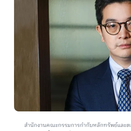
สำนักงานคณะกรรมการกำกับหลักทรัพย์และตลา