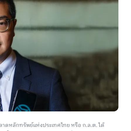
ดหลักทรัพย์แห่งประเทศไทย หรือ ก.ล.ต. ได้