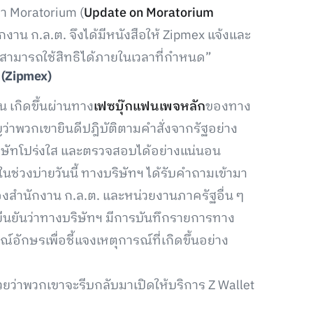
า Moratorium (
Update on Moratorium
งาน ก.ล.ต. จึงได้มีหนังสือให้ Zipmex แจ้งและ
ี้สามารถใช้สิทธิได้ภายในเวลาที่กำหนด”
(
Zipmex)
 เกิดขึ้นผ่านทาง
เฟซบุ๊กแฟนเพจหลัก
ของทาง
่าพวกเขายินดีปฎิบัติตามคำสั่งจากรัฐอย่าง
ริษัทโปร่งใส และตรวจสอบได้อย่างแน่นอน
ช่วงบ่ายวันนี้ ทางบริษัทฯ ได้รับคำถามเข้ามา
ของสำนักงาน ก.ล.ต. และหน่วยงานภาครัฐอื่น ๆ
ยืนยันว่าทางบริษัทฯ มีการบันทึกรายการทาง
ณ์อักษรเพื่อชี้แจงเหตุการณ์ที่เกิดขึ้นอย่าง
ยว่าพวกเขาจะรีบกลับมาเปิดให้บริการ Z Wallet