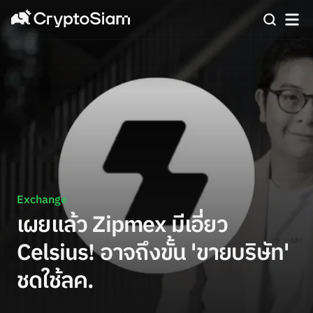
Exchange
เผยแล้ว Zipmex มีเอี่ยว
Celsius! อาจถึงขั้น 'ขายบริษัท'
ชดใช้ลค.