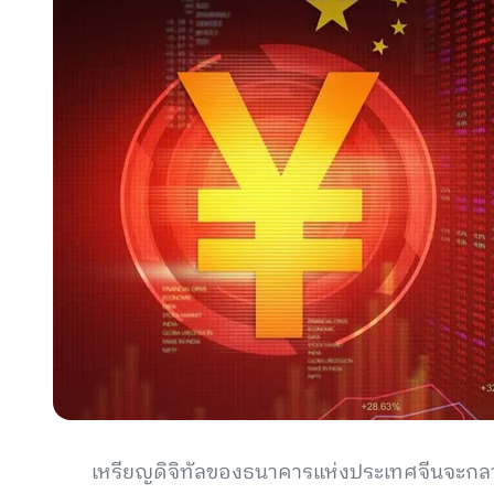
เหรียญดิจิทัลของธนาคารแห่งประเทศจีนจะกลาย