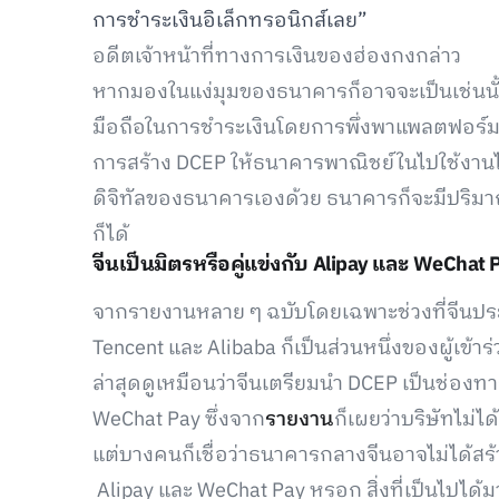
การชำระเงินอิเล็กทรอนิกส์เลย”
อดีตเจ้าหน้าที่ทางการเงินของฮ่องกงกล่าว
หากมองในแง่มุมของธนาคารก็อาจจะเป็นเช่นนั้น
มือถือในการชำระเงินโดยการพึ่งพาแพลตฟอร์มขอ
การสร้าง DCEP ให้ธนาคารพาณิชย์ในไปใช้งานไ
ดิจิทัลของธนาคารเองด้วย ธนาคารก็จะมีปริม
ก็ได้
จีนเป็นมิตรหรือคู่แข่งกับ Alipay และ WeChat 
จากรายงานหลาย ๆ ฉบับโดยเฉพาะช่วงที่จีนป
Tencent และ Alibaba ก็เป็นส่วนหนึ่งของผู้เข
ล่าสุดดูเหมือนว่าจีนเตรียมนำ DCEP เป็นช่องท
WeChat Pay ซึ่งจาก
รายงาน
ก็เผยว่าบริษัทไม่ไ
แต่บางคนก็เชื่อว่าธนาคารกลางจีนอาจไม่ได้สร้
Alipay และ WeChat Pay หรอก สิ่งที่เป็นไปได้