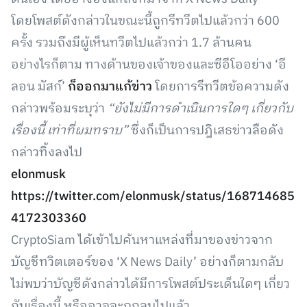
โดยโพสต์ดังกล่าวในขณะนี้ถูกรีทวีตไปแล้วกว่า 600
ครั้ง รวมถึงมีผู้เห็นทวีตไปแล้วกว่า 1.7 ล้านคน
อย่างไรก็ตาม ทางด้านของเจ้าของและซีอีโออย่าง ‘อี
ลอน มัสก์’
ก็ออกมาแก้ข่าว
โดยการรีทวีตข้อความดัง
กล่าวพร้อมระบุว่า
“ยังไม่มีการดำเนินการใดๆ เกี่ยวกับ
เรื่องนี้ เท่าที่ผมทราบ”
ซึ่งก็เป็นการปฎิเสธข่าวลือดัง
กล่าวทิ้งลงไป
elonmusk
https://twitter.com/elonmusk/status/168714685
4172303360
CryptoSiam ได้เข้าไปค้นหาแหล่งที่มาของข่าวจาก
บัญชีทวิตเตอร์ของ ‘X News Daily’ อย่างก็ตามกลับ
ไม่พบว่าบัญชีดังกล่าวได้มีการโพสต์ประเด็นใดๆ เกี่ยว
กับเรื่องนี้ หรืออาจจะถูกลบไปแล้ว