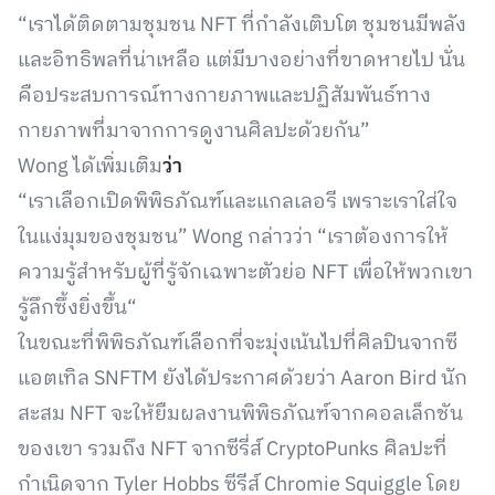
“เราได้ติดตามชุมชน NFT ที่กำลังเติบโต ชุมชนมีพลัง
และอิทธิพลที่น่าเหลือ แต่มีบางอย่างที่ขาดหายไป นั่น
คือประสบการณ์ทางกายภาพและปฏิสัมพันธ์ทาง
กายภาพที่มาจากการดูงานศิลปะด้วยกัน”
Wong ได้เพิ่มเติม
ว่า
“เราเลือกเปิดพิพิธภัณฑ์และแกลเลอรี เพราะเราใส่ใจ
ในแง่มุมของชุมชน” Wong กล่าวว่า “เราต้องการให้
ความรู้สำหรับผู้ที่รู้จักเฉพาะตัวย่อ NFT เพื่อให้พวกเขา
รู้ลึกซึ้งยิ่งขึ้น“
ในขณะที่พิพิธภัณฑ์เลือกที่จะมุ่งเน้นไปที่ศิลปินจากซี
แอตเทิล SNFTM ยังได้ประกาศด้วยว่า Aaron Bird นัก
สะสม NFT จะให้ยืมผลงานพิพิธภัณฑ์จากคอลเล็กชัน
ของเขา รวมถึง NFT จากซีรี่ส์ CryptoPunks ศิลปะที่
กำเนิดจาก Tyler Hobbs ซีรีส์ Chromie Squiggle โดย