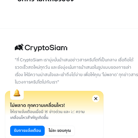
"ที่ CryptoSiam เรามุ่งมั่นนำเสนอข่าวสารคริปโตที่เป็นกลาง เชื่อถือได้
รวดเร็วสดใหม่ทุกวัน และยังมุ่งเน้นการนำเสนอในรูปแบบของการเล่า
เรื่อง ให้มีความน่าสนใจและเข้าถึงได้ง่าย เพื่อให้คุณ 'ไม่พลาด' ทุกข่าวสาร
ในวงการคริปโตไปกับเรา"
ไม่พลาด ทุกความเคลื่อนไหว!
ให้เราแจ้งเตือนเมื่อมี 🚨 ข่าวด่วน และ 📈 ความ
เคลื่อนไหวสำคัญเกิดขึ้น
©
2026
สงวนลิขสิทธิ์
รับการแจ้งเตือน
ไม่ละ ขอบคุณ