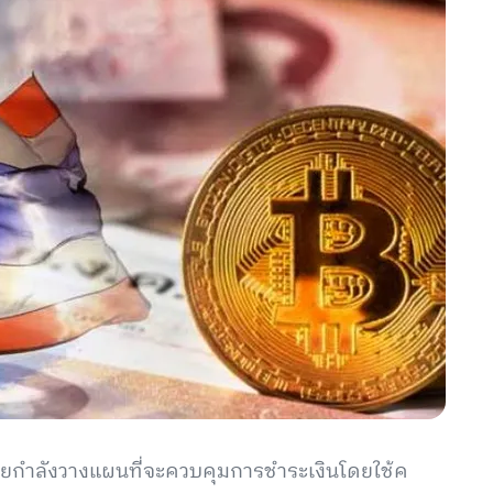
กำลังวางแผนที่จะควบคุมการชำระเงินโดยใช้ค