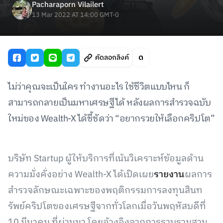
Pacharaporn Vilailert
13 Mar 2022 AT 14:00 GMT-0
คัดลอกลิงค์
ไม่ว่าคุณจะเป็นใคร ทำงานอะไร ใช้ชีวิตแบบไหน ก็
สามารถกลายเป็นมหาเศรษฐีได้ หลังผลการสำรวจฉบับ
ใหม่ของ Wealth-X ได้ชี้ชัดว่า “อยากรวยให้เลือกคริปโต”
บริษัท Startup ผู้ให้บริการที่เน้นวิเคราะห์ข้อมูลด้าน
ความมั่งคั่งอย่าง Wealth-X ได้เปิดเผย
รายงาน
ผลการ
สำรวจลักษณะเฉพาะของพฤติกรรมการลงทุนสินท
รัพย์คริปโตของเศรษฐีจากทั่วโลกเมื่อวันพฤหัสบดีที่
10 มีนาคม ที่ผ่านมา โดยอ้างอิงจากการรวบรวมฐาน