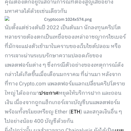
คุณต้องตกอยู่ในสถานการณ์ที่ต้องสูญเสียอย่าง
มหาศาลได้ด้วยเช่นเดียวกัน
นับตั้งแต่ช่วงต้นปี 2022 เป็นต้นมา นักลงทุนคริปโต
หลายรายต้องตกเป็นเหยื่อของเหล่าอาชญากรไซเบอร์
ที่มักจะแฝงตัวเข้ามาในคราบของเว็บไซต์ปลอม หรือ
การเจาะผ่านระบบรักษาความปลอดภัยของ
แพลตฟอร์มต่าง ๆ ซึ่งกรณีตัวอย่างของเหตุการณ์ดัง
กล่าวได้เกิดขึ้นเมื่อเดือนมกราคม ที่ผ่านมา หลังจาก
ที่ทาง Crypto.com แพลตฟอร์มแลกเปลี่ยนคริปโตราย
ใหญ่ ได้ออกมา
ประกาศ
หยุดให้บริการฝาก และถอน
เงิน เนื่องจากถูกแฮ็กเกอร์เจาะบัญชีบนแพลตฟอร์ม
พร้อมทั้งขโมยเหรียญ Ether (
ETH
) และสกุลเงินอื่น ๆ
ไปอย่างน้อย 400 บัญชีด้วยกัน
ยิ่งไปกว่านั้น ผลสำรวจจาก Chainalysis ยังได้เปิด
เผย