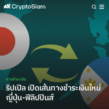
การชำระเงิน
ริปเปิล เปิดเส้นทางชำระเงินใหม่
ญี่ปุ่น-ฟิลิปปินส์