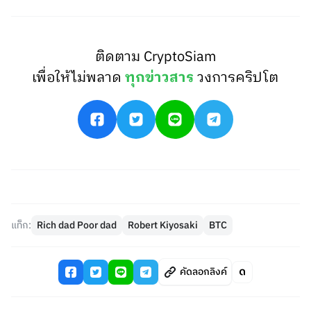
ติดตาม CryptoSiam
เพื่อให้ไม่พลาด
ทุกข่าวสาร
วงการคริปโต
แท็ก:
Rich dad Poor dad
Robert Kiyosaki
BTC
คัดลอกลิงค์