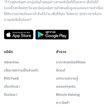
"ที่ CryptoSiam เรามุ่งมั่นนำเสนอข่าวสารคริปโตที่เป็นกลาง เชื่อถือได้
รวดเร็วสดใหม่ทุกวัน และยังมุ่งเน้นการนำเสนอในรูปแบบของการเล่าเรื่อง
ให้มีความน่าสนใจและเข้าถึงได้ง่าย เพื่อให้คุณ 'ไม่พลาด' ทุกข่าวสารในวง
การคริปโตไปกับเรา"
บริษัท
สำรวจ
Advertise
ราคาสกุลเงินดิจิตอล
นโยบายความเป็นส่วนตัว
อีเวนต์
RSS Feed
บทความความรู้
เกี่ยวกับเรา
แปลงสกุลเงิน
ติดต่อเรา
Bitcoin Halving
ข่าว DeFi