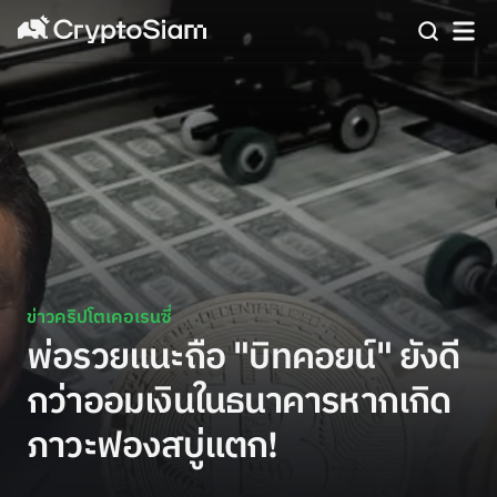
ข่าวคริปโตเคอเรนซี่
พ่อรวยแนะถือ "บิทคอยน์" ยังดี
กว่าออมเงินในธนาคารหากเกิด
ภาวะฟองสบู่แตก!